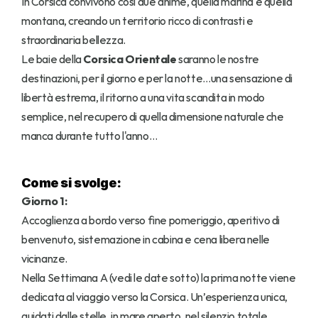
In Corsica convivono così due anime, quella marina e quella 
montana, creando un territorio ricco di contrasti e 
straordinaria bellezza.
Le baie della 
Corsica Orientale
 saranno le nostre 
destinazioni, per il giorno e per la notte…una sensazione di 
libertà estrema, il ritorno a una vita scandita in modo 
semplice, nel recupero di quella dimensione naturale che 
manca durante tutto l'anno…
Come si svolge:
Giorno 1:
Accoglienza a bordo verso fine pomeriggio, aperitivo di 
benvenuto, sistemazione in cabina e cena libera nelle 
vicinanze.
Nella Settimana A (vedi le date sotto) la prima notte viene 
dedicata al viaggio verso la Corsica. Un’esperienza unica, 
guidati dalle stelle, in mare aperto, nel silenzio totale…