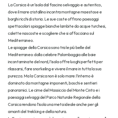
La Corsica è un’isola dal fascino selvaggio e autentico, 
dove il mare cristallino incontra montagne maestose e 
borghi ricchi di storia. Le sue coste offrono paesaggi 
spettacolari: spiagge bianche lambite da acque turchesi, 
calette nascoste e scogliere che si affacciano sul 
Mediterraneo.
Le spiagge della Corsica sono tra le più belle del 
Mediterraneo: dalla celebre Palombaggia alle baie 
incontaminate del nord, l’isola offre luoghi perfetti per 
rilassarsi, fare snorkeling e vivere il mare in tutta la sua 
purezza. Ma la Corsica non è solo mare: l’interno è 
dominato da montagne imponenti, boschi e sentieri 
panoramici. Le cime del Massiccio del Monte Cinto e i 
paesaggi selvaggi del Parco Naturale Regionale della 
Corsica rendono l’isola una meta ideale anche per gli 
amanti del trekking e della natura.