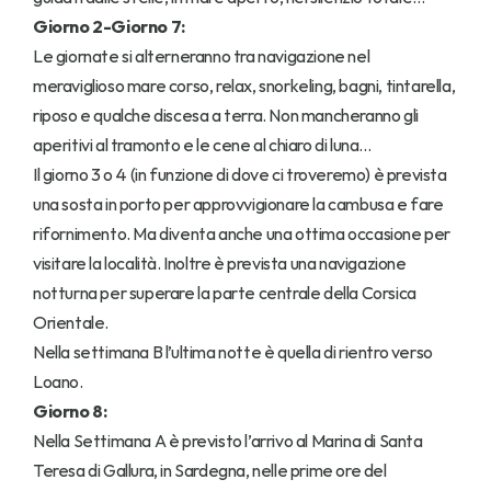
Giorno 2-Giorno 7:
Le giornate si alterneranno tra navigazione nel 
meraviglioso mare corso, relax, snorkeling, bagni, tintarella, 
riposo e qualche discesa a terra. Non mancheranno gli 
aperitivi al tramonto e le cene al chiaro di luna…
Il giorno 3 o 4 (in funzione di dove ci troveremo) è prevista 
una sosta in porto per approvvigionare la cambusa e fare 
rifornimento. Ma diventa anche una ottima occasione per 
visitare la località. Inoltre è prevista una navigazione 
notturna per superare la parte centrale della Corsica 
Orientale.
Nella settimana B l’ultima notte è quella di rientro verso 
Loano.
Giorno 8:
Nella Settimana A è previsto l’arrivo al Marina di Santa 
Teresa di Gallura, in Sardegna, nelle prime ore del 