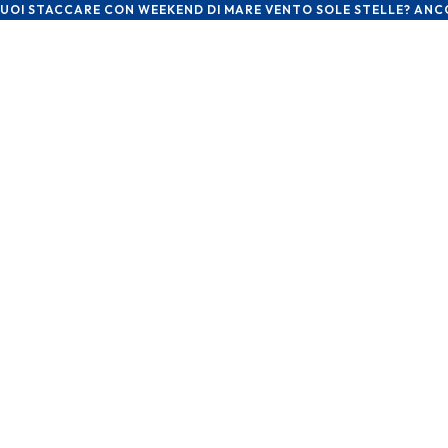
VUOI STACCARE CON WEEKEND DI MARE VENTO SOLE STELLE? ANCORA 
Contattaci o vienici a trovare
Partiamo ?
Email
info@steliacruise.